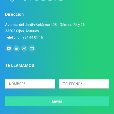
Dirección
Avenida del Jardín Botánico 408 - Oficinas 25 y 26
33203 Gijón, Asturias.
Teléfono - 984 44 01 16
Encuéntranos en:
YouTube
Linkedin
Mail
Sitio
page
page
page
web
opens
opens
opens
page
TE LLAMAMOS
in
in
in
opens
new
new
new
in
window
window
window
new
window