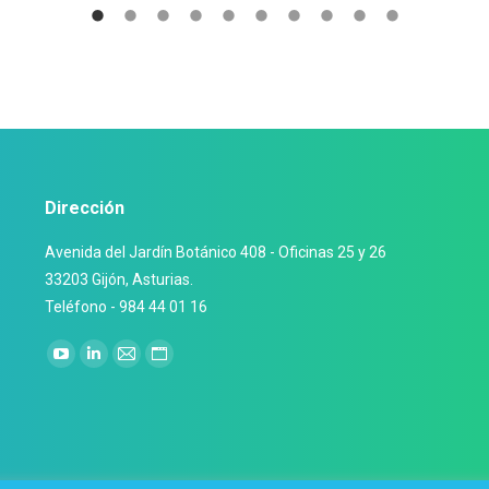
Dirección
Avenida del Jardín Botánico 408 - Oficinas 25 y 26
33203 Gijón, Asturias.
Teléfono - 984 44 01 16
Encuéntranos en:
YouTube
Linkedin
Mail
Sitio
page
page
page
web
opens
opens
opens
page
in
in
in
opens
new
new
new
in