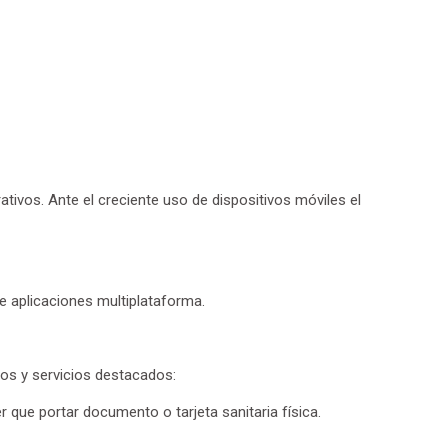
EMULS
ativos. Ante el creciente uso de dispositivos móviles el
Anteced
Uno de l
creación
de aplicaciones multiplataforma.
La solu
Vitesia 
se persi
dos y servicios destacados:
El resul
 que portar documento o tarjeta sanitaria física.
Se desar