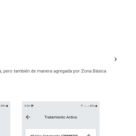
Reser
Aviso
desde
Mapa 
Repar
Cabe des
en la ac
ria, pero también de manera agregada por Zona Básica