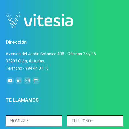
Dirección
Avenida del Jardín Botánico 408 - Oficinas 25 y 26
33203 Gijón, Asturias.
Teléfono - 984 44 01 16
Encuéntranos en:
YouTube
Linkedin
Mail
Sitio
page
page
page
web
opens
opens
opens
page
TE LLAMAMOS
in
in
in
opens
new
new
new
in
window
window
window
new