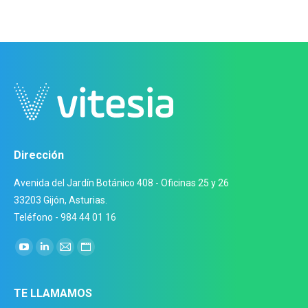
Dirección
Avenida del Jardín Botánico 408 - Oficinas 25 y 26
33203 Gijón, Asturias.
Teléfono - 984 44 01 16
Encuéntranos en:
YouTube
Linkedin
Mail
Sitio
page
page
page
web
opens
opens
opens
page
TE LLAMAMOS