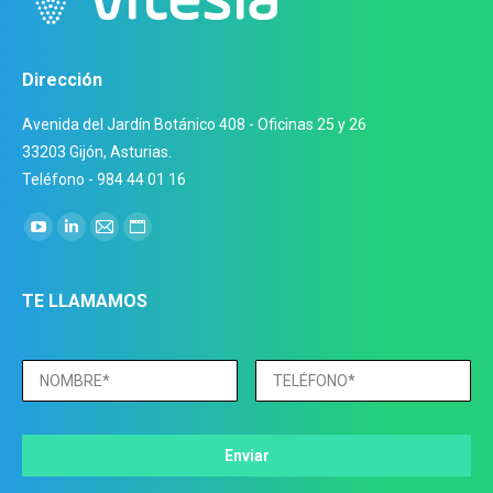
Dirección
Avenida del Jardín Botánico 408 - Oficinas 25 y 26
33203 Gijón, Asturias.
Teléfono - 984 44 01 16
Encuéntranos en:
YouTube
Linkedin
Mail
Sitio
page
page
page
web
opens
opens
opens
page
TE LLAMAMOS
in
in
in
opens
new
new
new
in
window
window
window
new
window